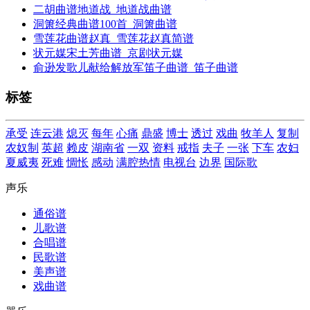
二胡曲谱地道战_地道战曲谱
洞箫经典曲谱100首_洞箫曲谱
雪莲花曲谱赵真_雪莲花赵真简谱
状元媒宋土芳曲谱_京剧状元媒
俞逊发歌儿献给解放军笛子曲谱_笛子曲谱
标签
承受
连云港
熄灭
每年
心痛
鼎盛
博士
透过
戏曲
牧羊人
复制
农奴制
英超
赖皮
湖南省
一双
资料
戒指
夫子
一张
下车
农妇
夏威夷
死难
惆怅
感动
满腔热情
电视台
边界
国际歌
声乐
通俗谱
儿歌谱
合唱谱
民歌谱
美声谱
戏曲谱