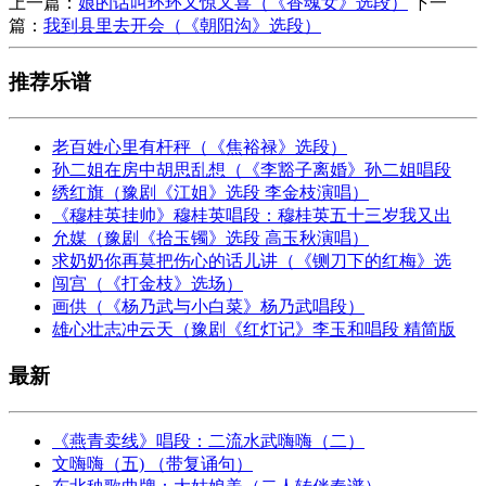
上一篇：
娘的话叫环环又惊又喜（《香魂女》选段）
下一
篇：
我到县里去开会（《朝阳沟》选段）
推荐乐谱
老百姓心里有杆秤（《焦裕禄》选段）
孙二姐在房中胡思乱想（《李豁子离婚》孙二姐唱段
绣红旗（豫剧《江姐》选段 李金枝演唱）
《穆桂英挂帅》穆桂英唱段：穆桂英五十三岁我又出
允媒（豫剧《拾玉镯》选段 高玉秋演唱）
求奶奶你再莫把伤心的话儿讲（《铡刀下的红梅》选
闯宫（《打金枝》选场）
画供（《杨乃武与小白菜》杨乃武唱段）
雄心壮志冲云天（豫剧《红灯记》李玉和唱段 精简版
最新
《燕青卖线》唱段：二流水武嗨嗨（二）
文嗨嗨（五) （带复诵句）