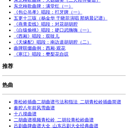
东北秧歌曲牌：大姑娘美（二人转伴奏谱）
东北秧歌曲牌：满堂红（一）
《包公吊孝》唱段：打牙牌（一）
五更十三咳（杨金华 于晓菲演唱 那炳晨记谱）
《燕青卖线》唱段：对花胡胡腔
《白猿偷桃》唱段：硬口武嗨嗨（一）
《西厢》唱段：双吱儿
《天缘配》唱段：南边道胡胡腔（二）
曲牌联缀曲例：西厢·观花
《寒江》唱段：樊梨花自叹
推荐
热曲
青松岭插曲二胡曲谱弓法和指法_二胡青松岭插曲简谱
秦腔八年前风雪曲谱
十八摸曲谱
二胡曲谱视频青松岭_二胡拉青松岭曲谱
吕剧曲牌曲谱大全_山东吕剧大全经典曲谱