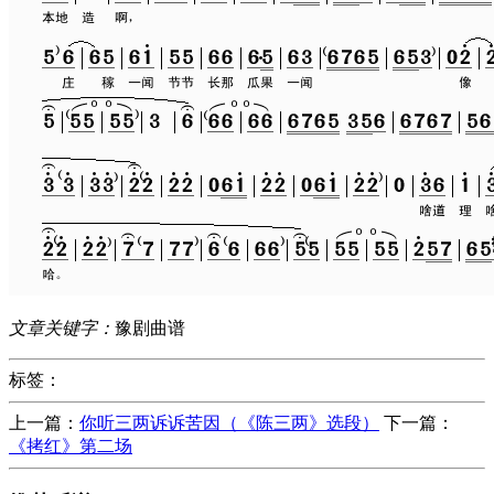
文章关键字：
豫剧曲谱
标签：
上一篇：
你听三两诉诉苦因（《陈三两》选段）
下一篇：
《拷红》第二场