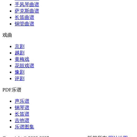
手风琴曲谱
萨克斯曲谱
长笛曲谱
铜管曲谱
戏曲
京剧
越剧
黄梅戏
花鼓戏谱
豫剧
评剧
PDF乐谱
声乐谱
钢琴谱
长笛谱
吉他谱
乐谱图集