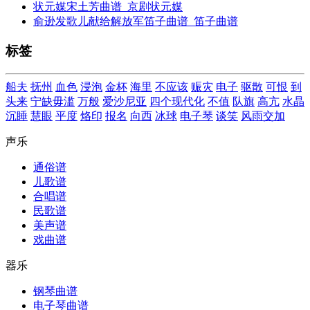
状元媒宋土芳曲谱_京剧状元媒
俞逊发歌儿献给解放军笛子曲谱_笛子曲谱
标签
船夫
抚州
血色
浸泡
金杯
海里
不应该
赈灾
电子
驱散
可恨
到
头来
宁缺毋滥
万般
爱沙尼亚
四个现代化
不值
队旗
高亢
水晶
沉睡
慧眼
平度
烙印
报名
向西
冰球
电子琴
谈笑
风雨交加
声乐
通俗谱
儿歌谱
合唱谱
民歌谱
美声谱
戏曲谱
器乐
钢琴曲谱
电子琴曲谱