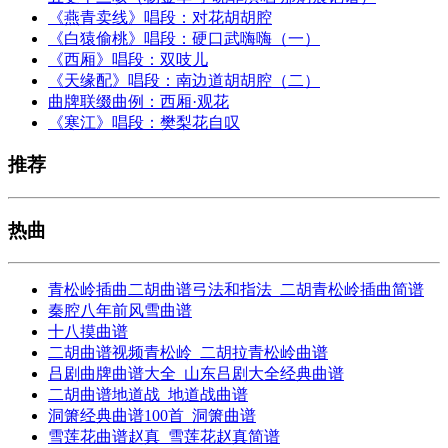
《燕青卖线》唱段：对花胡胡腔
《白猿偷桃》唱段：硬口武嗨嗨（一）
《西厢》唱段：双吱儿
《天缘配》唱段：南边道胡胡腔（二）
曲牌联缀曲例：西厢·观花
《寒江》唱段：樊梨花自叹
推荐
热曲
青松岭插曲二胡曲谱弓法和指法_二胡青松岭插曲简谱
秦腔八年前风雪曲谱
十八摸曲谱
二胡曲谱视频青松岭_二胡拉青松岭曲谱
吕剧曲牌曲谱大全_山东吕剧大全经典曲谱
二胡曲谱地道战_地道战曲谱
洞箫经典曲谱100首_洞箫曲谱
雪莲花曲谱赵真_雪莲花赵真简谱