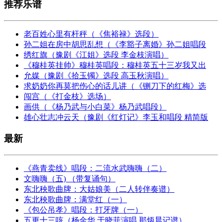
推荐乐谱
老百姓心里有杆秤（《焦裕禄》选段）
孙二姐在房中胡思乱想（《李豁子离婚》孙二姐唱段
绣红旗（豫剧《江姐》选段 李金枝演唱）
《穆桂英挂帅》穆桂英唱段：穆桂英五十三岁我又出
允媒（豫剧《拾玉镯》选段 高玉秋演唱）
求奶奶你再莫把伤心的话儿讲（《铡刀下的红梅》选
闯宫（《打金枝》选场）
画供（《杨乃武与小白菜》杨乃武唱段）
雄心壮志冲云天（豫剧《红灯记》李玉和唱段 精简版
最新
《燕青卖线》唱段：二流水武嗨嗨（二）
文嗨嗨（五) （带复诵句）
东北秧歌曲牌：大姑娘美（二人转伴奏谱）
东北秧歌曲牌：满堂红（一）
《包公吊孝》唱段：打牙牌（一）
五更十三咳（杨金华 于晓菲演唱 那炳晨记谱）