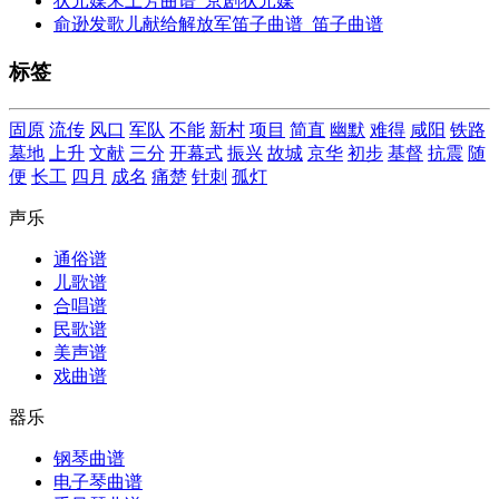
状元媒宋土芳曲谱_京剧状元媒
俞逊发歌儿献给解放军笛子曲谱_笛子曲谱
标签
固原
流传
风口
军队
不能
新村
项目
简直
幽默
难得
咸阳
铁路
墓地
上升
文献
三分
开幕式
振兴
故城
京华
初步
基督
抗震
随
便
长工
四月
成名
痛楚
针刺
孤灯
声乐
通俗谱
儿歌谱
合唱谱
民歌谱
美声谱
戏曲谱
器乐
钢琴曲谱
电子琴曲谱