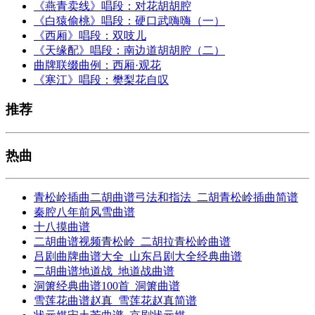
《燕青卖线》唱段：对花胡胡腔
《白猿偷桃》唱段：硬口武嗨嗨（一）
《西厢》唱段：双吱儿
《天缘配》唱段：南边道胡胡腔（二）
曲牌联缀曲例：西厢·观花
《寒江》唱段：樊梨花自叹
推荐
热曲
青松岭插曲二胡曲谱弓法和指法_二胡青松岭插曲简谱
秦腔八年前风雪曲谱
十八摸曲谱
二胡曲谱视频青松岭_二胡拉青松岭曲谱
吕剧曲牌曲谱大全_山东吕剧大全经典曲谱
二胡曲谱地道战_地道战曲谱
洞箫经典曲谱100首_洞箫曲谱
雪莲花曲谱赵真_雪莲花赵真简谱