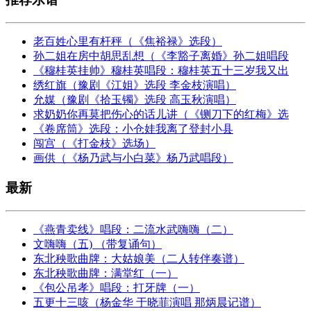
老百姓心里有杆秤（《焦裕禄》选段）
孙二姐在房中胡思乱想（《李豁子离婚》孙二姐唱段
《穆桂英挂帅》穆桂英唱段：穆桂英五十三岁我又出
绣红旗（豫剧《江姐》选段 李金枝演唱）
允媒（豫剧《拾玉镯》选段 高玉秋演唱）
求奶奶你再莫把伤心的话儿讲（《铡刀下的红梅》选
《卷席筒》选段：小仓娃我离了登封小县
闯宫（《打金枝》选场）
画供（《杨乃武与小白菜》杨乃武唱段）
最新
《燕青卖线》唱段：二流水武嗨嗨（二）
文嗨嗨（五) （带复诵句）
东北秧歌曲牌：大姑娘美（二人转伴奏谱）
东北秧歌曲牌：满堂红（一）
《包公吊孝》唱段：打牙牌（一）
五更十三咳（杨金华 于晓菲演唱 那炳晨记谱）