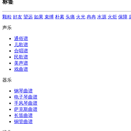
标签
颗粒
好友
望远
如果
束缚
朴素
头痛
火光
冉冉
水源
火炬
保障
声乐
通俗谱
儿歌谱
合唱谱
民歌谱
美声谱
戏曲谱
器乐
钢琴曲谱
电子琴曲谱
手风琴曲谱
萨克斯曲谱
长笛曲谱
铜管曲谱