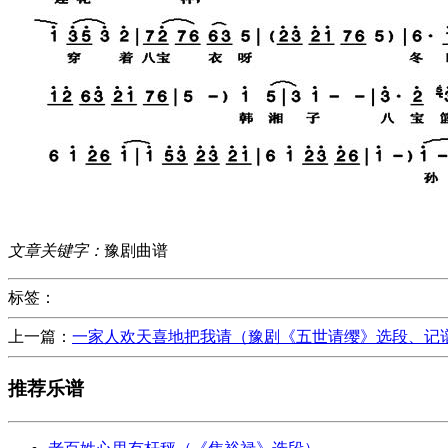
文章关键字：
豫剧曲谱
标签：
上一篇：
一家人欢天喜地把我请（豫剧《五世请缨》选段、记
推荐乐谱