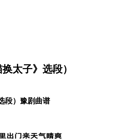
猫换太子》选段）
选段）豫剧曲谱