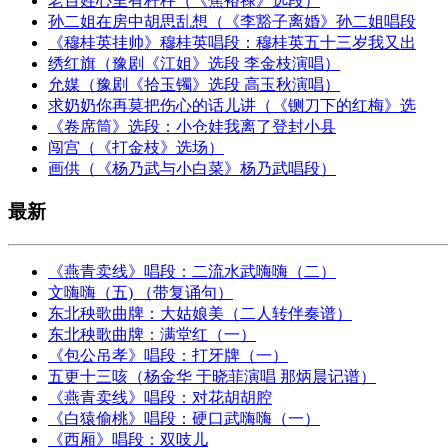
老百姓心里有杆秤（《焦裕禄》选段）
孙二姐在房中胡思乱想（《李豁子离婚》孙二姐唱段
《穆桂英挂帅》穆桂英唱段：穆桂英五十三岁我又出
绣红旗（豫剧《江姐》选段 李金枝演唱）
允媒（豫剧《拾玉镯》选段 高玉秋演唱）
求奶奶你再莫把伤心的话儿讲（《铡刀下的红梅》选
《卷席筒》选段：小仓娃我离了登封小县
闯宫（《打金枝》选场）
画供（《杨乃武与小白菜》杨乃武唱段）
最新
《燕青卖线》唱段：二流水武嗨嗨（二）
文嗨嗨（五) （带复诵句）
东北秧歌曲牌：大姑娘美（二人转伴奏谱）
东北秧歌曲牌：满堂红（一）
《包公吊孝》唱段：打牙牌（一）
五更十三咳（杨金华 于晓菲演唱 那炳晨记谱）
《燕青卖线》唱段：对花胡胡腔
《白猿偷桃》唱段：硬口武嗨嗨（一）
《西厢》唱段：双吱儿