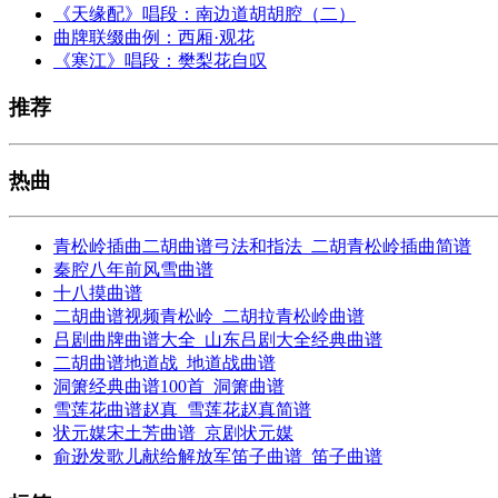
《天缘配》唱段：南边道胡胡腔（二）
曲牌联缀曲例：西厢·观花
《寒江》唱段：樊梨花自叹
推荐
热曲
青松岭插曲二胡曲谱弓法和指法_二胡青松岭插曲简谱
秦腔八年前风雪曲谱
十八摸曲谱
二胡曲谱视频青松岭_二胡拉青松岭曲谱
吕剧曲牌曲谱大全_山东吕剧大全经典曲谱
二胡曲谱地道战_地道战曲谱
洞箫经典曲谱100首_洞箫曲谱
雪莲花曲谱赵真_雪莲花赵真简谱
状元媒宋土芳曲谱_京剧状元媒
俞逊发歌儿献给解放军笛子曲谱_笛子曲谱