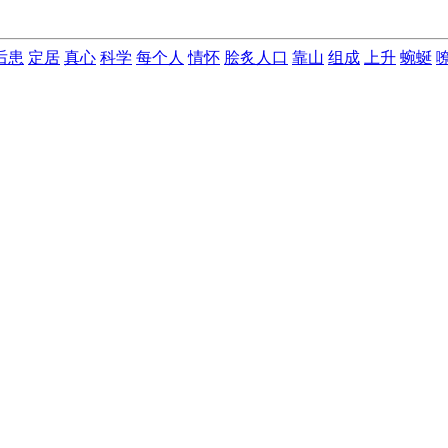
后患
定居
真心
科学
每个人
情怀
脍炙人口
靠山
组成
上升
蜿蜒