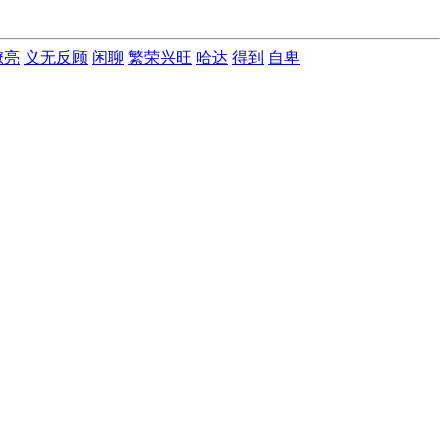
嘹亮
义无反顾
闲聊
繁荣兴旺
哈达
得到
自卑