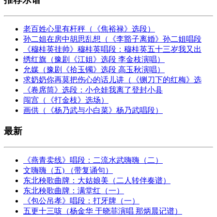
老百姓心里有杆秤（《焦裕禄》选段）
孙二姐在房中胡思乱想（《李豁子离婚》孙二姐唱段
《穆桂英挂帅》穆桂英唱段：穆桂英五十三岁我又出
绣红旗（豫剧《江姐》选段 李金枝演唱）
允媒（豫剧《拾玉镯》选段 高玉秋演唱）
求奶奶你再莫把伤心的话儿讲（《铡刀下的红梅》选
《卷席筒》选段：小仓娃我离了登封小县
闯宫（《打金枝》选场）
画供（《杨乃武与小白菜》杨乃武唱段）
最新
《燕青卖线》唱段：二流水武嗨嗨（二）
文嗨嗨（五) （带复诵句）
东北秧歌曲牌：大姑娘美（二人转伴奏谱）
东北秧歌曲牌：满堂红（一）
《包公吊孝》唱段：打牙牌（一）
五更十三咳（杨金华 于晓菲演唱 那炳晨记谱）