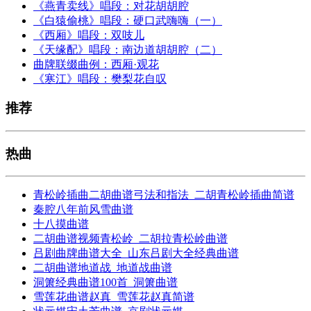
《燕青卖线》唱段：对花胡胡腔
《白猿偷桃》唱段：硬口武嗨嗨（一）
《西厢》唱段：双吱儿
《天缘配》唱段：南边道胡胡腔（二）
曲牌联缀曲例：西厢·观花
《寒江》唱段：樊梨花自叹
推荐
热曲
青松岭插曲二胡曲谱弓法和指法_二胡青松岭插曲简谱
秦腔八年前风雪曲谱
十八摸曲谱
二胡曲谱视频青松岭_二胡拉青松岭曲谱
吕剧曲牌曲谱大全_山东吕剧大全经典曲谱
二胡曲谱地道战_地道战曲谱
洞箫经典曲谱100首_洞箫曲谱
雪莲花曲谱赵真_雪莲花赵真简谱