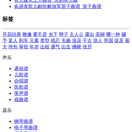
状元媒宋土芳曲谱_京剧状元媒
俞逊发歌儿献给解放军笛子曲谱_笛子曲谱
标签
开花结果
雕像
要不是
乡下
辫子
主人公
露出
高丽
哪一种
赐
予
某人
刹车
元素
类型
残忍
无极
浪花
千古
游人
帝国
提及
最
大
挎包
审批
年岁
出租
通气
出生
拂晓
张开
声乐
通俗谱
儿歌谱
合唱谱
民歌谱
美声谱
戏曲谱
器乐
钢琴曲谱
电子琴曲谱