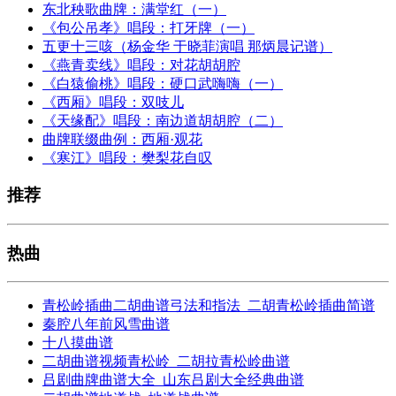
东北秧歌曲牌：满堂红（一）
《包公吊孝》唱段：打牙牌（一）
五更十三咳（杨金华 于晓菲演唱 那炳晨记谱）
《燕青卖线》唱段：对花胡胡腔
《白猿偷桃》唱段：硬口武嗨嗨（一）
《西厢》唱段：双吱儿
《天缘配》唱段：南边道胡胡腔（二）
曲牌联缀曲例：西厢·观花
《寒江》唱段：樊梨花自叹
推荐
热曲
青松岭插曲二胡曲谱弓法和指法_二胡青松岭插曲简谱
秦腔八年前风雪曲谱
十八摸曲谱
二胡曲谱视频青松岭_二胡拉青松岭曲谱
吕剧曲牌曲谱大全_山东吕剧大全经典曲谱