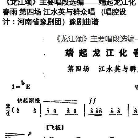
《龙江颂》主要唱段选编——端起龙江化
春雨 第四场 江水英与群众唱 （唱腔设
计：河南省豫剧团）豫剧曲谱