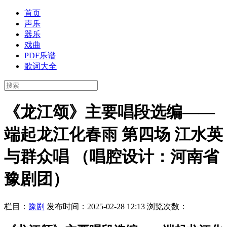
首页
声乐
器乐
戏曲
PDF乐谱
歌词大全
《龙江颂》主要唱段选编——
端起龙江化春雨 第四场 江水英
与群众唱 （唱腔设计：河南省
豫剧团）
栏目：
豫剧
发布时间：2025-02-28 12:13
浏览次数：