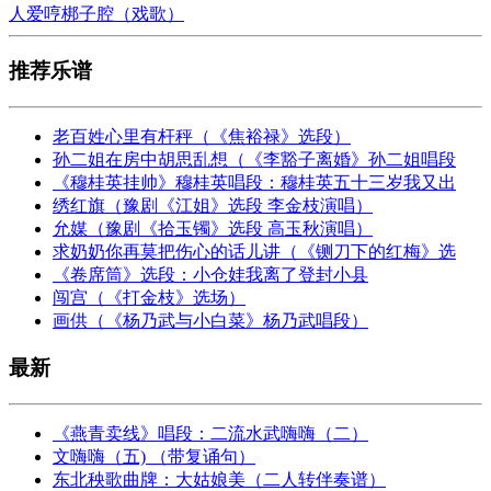
人爱哼梆子腔（戏歌）
推荐乐谱
老百姓心里有杆秤（《焦裕禄》选段）
孙二姐在房中胡思乱想（《李豁子离婚》孙二姐唱段
《穆桂英挂帅》穆桂英唱段：穆桂英五十三岁我又出
绣红旗（豫剧《江姐》选段 李金枝演唱）
允媒（豫剧《拾玉镯》选段 高玉秋演唱）
求奶奶你再莫把伤心的话儿讲（《铡刀下的红梅》选
《卷席筒》选段：小仓娃我离了登封小县
闯宫（《打金枝》选场）
画供（《杨乃武与小白菜》杨乃武唱段）
最新
《燕青卖线》唱段：二流水武嗨嗨（二）
文嗨嗨（五) （带复诵句）
东北秧歌曲牌：大姑娘美（二人转伴奏谱）