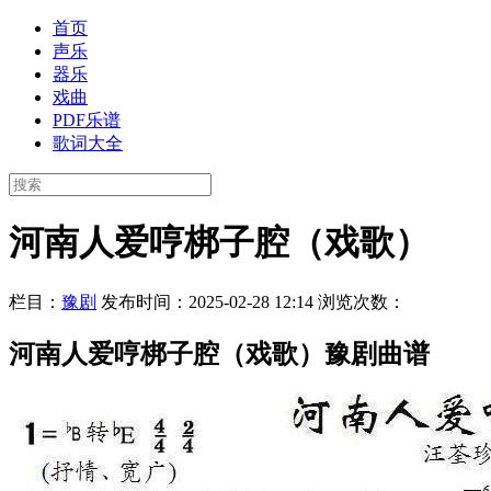
首页
声乐
器乐
戏曲
PDF乐谱
歌词大全
河南人爱哼梆子腔（戏歌）
栏目：
豫剧
发布时间：2025-02-28 12:14
浏览次数：
河南人爱哼梆子腔（戏歌）豫剧曲谱