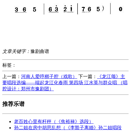
文章关键字：
豫剧曲谱
标签：
上一篇：
河南人爱哼梆子腔（戏歌）
下一篇：
《龙江颂》主
要唱段选编——端起龙江化春雨 第四场 江水英与群众唱 （唱
腔设计：郑州市豫剧团）
推荐乐谱
老百姓心里有杆秤（《焦裕禄》选段）
孙二姐在房中胡思乱想（《李豁子离婚》孙二姐唱段