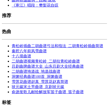
曲牌联缀曲例：西厢·观花
《寒江》唱段：樊梨花自叹
推荐
热曲
青松岭插曲二胡曲谱弓法和指法_二胡青松岭插曲简谱
秦腔八年前风雪曲谱
十八摸曲谱
二胡曲谱视频青松岭_二胡拉青松岭曲谱
吕剧曲牌曲谱大全_山东吕剧大全经典曲谱
二胡曲谱地道战_地道战曲谱
洞箫经典曲谱100首_洞箫曲谱
雪莲花曲谱赵真_雪莲花赵真简谱
状元媒宋土芳曲谱_京剧状元媒
俞逊发歌儿献给解放军笛子曲谱_笛子曲谱
标签