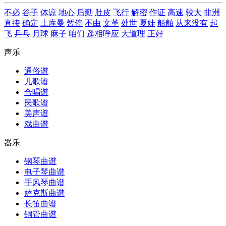
不必
谷子
体谅
地心
后勤
肚皮
飞行
解密
作证
高速
较大
非洲
直接
确定
土库曼
暂停
不由
文革
处世
夏娃
船舶
从来没有
起
飞
乒乓
月球
麻子
咱们
遥相呼应
大道理
正好
声乐
通俗谱
儿歌谱
合唱谱
民歌谱
美声谱
戏曲谱
器乐
钢琴曲谱
电子琴曲谱
手风琴曲谱
萨克斯曲谱
长笛曲谱
铜管曲谱