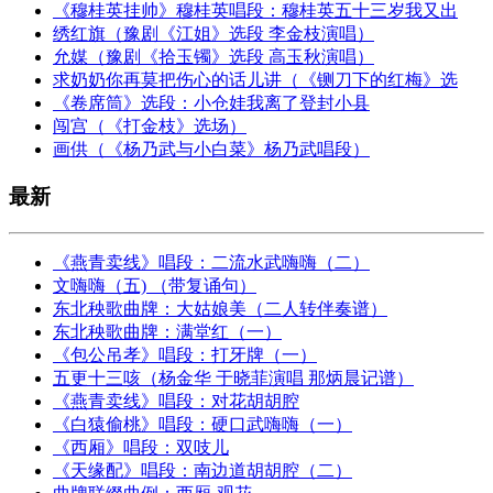
《穆桂英挂帅》穆桂英唱段：穆桂英五十三岁我又出
绣红旗（豫剧《江姐》选段 李金枝演唱）
允媒（豫剧《拾玉镯》选段 高玉秋演唱）
求奶奶你再莫把伤心的话儿讲（《铡刀下的红梅》选
《卷席筒》选段：小仓娃我离了登封小县
闯宫（《打金枝》选场）
画供（《杨乃武与小白菜》杨乃武唱段）
最新
《燕青卖线》唱段：二流水武嗨嗨（二）
文嗨嗨（五) （带复诵句）
东北秧歌曲牌：大姑娘美（二人转伴奏谱）
东北秧歌曲牌：满堂红（一）
《包公吊孝》唱段：打牙牌（一）
五更十三咳（杨金华 于晓菲演唱 那炳晨记谱）
《燕青卖线》唱段：对花胡胡腔
《白猿偷桃》唱段：硬口武嗨嗨（一）
《西厢》唱段：双吱儿
《天缘配》唱段：南边道胡胡腔（二）