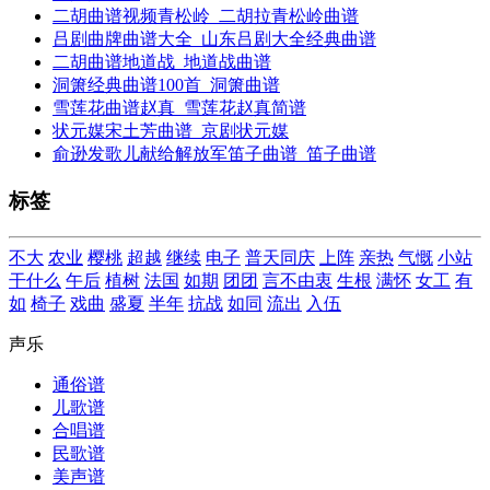
二胡曲谱视频青松岭_二胡拉青松岭曲谱
吕剧曲牌曲谱大全_山东吕剧大全经典曲谱
二胡曲谱地道战_地道战曲谱
洞箫经典曲谱100首_洞箫曲谱
雪莲花曲谱赵真_雪莲花赵真简谱
状元媒宋土芳曲谱_京剧状元媒
俞逊发歌儿献给解放军笛子曲谱_笛子曲谱
标签
不大
农业
樱桃
超越
继续
电子
普天同庆
上阵
亲热
气慨
小站
干什么
午后
植树
法国
如期
团团
言不由衷
生根
满怀
女工
有
如
椅子
戏曲
盛夏
半年
抗战
如同
流出
入伍
声乐
通俗谱
儿歌谱
合唱谱
民歌谱
美声谱