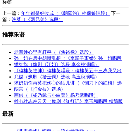
标签：
上一篇：
年年都是好收成（《朝阳沟》栓保娘唱段）
下一
篇：
洗菜（《两兄弟》选段）
推荐乐谱
老百姓心里有杆秤（《焦裕禄》选段）
孙二姐在房中胡思乱想（《李豁子离婚》孙二姐唱段
绣红旗（豫剧《江姐》选段 李金枝演唱）
《穆桂英挂帅》穆桂英唱段：穆桂英五十三岁我又出
允媒（豫剧《拾玉镯》选段 高玉秋演唱）
求奶奶你再莫把伤心的话儿讲（《铡刀下的红梅》选
闯宫（《打金枝》选场）
画供（《杨乃武与小白菜》杨乃武唱段）
雄心壮志冲云天（豫剧《红灯记》李玉和唱段 精简版
最新