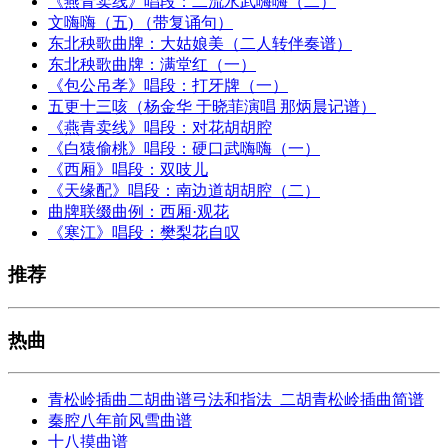
《燕青卖线》唱段：二流水武嗨嗨（二）
文嗨嗨（五) （带复诵句）
东北秧歌曲牌：大姑娘美（二人转伴奏谱）
东北秧歌曲牌：满堂红（一）
《包公吊孝》唱段：打牙牌（一）
五更十三咳（杨金华 于晓菲演唱 那炳晨记谱）
《燕青卖线》唱段：对花胡胡腔
《白猿偷桃》唱段：硬口武嗨嗨（一）
《西厢》唱段：双吱儿
《天缘配》唱段：南边道胡胡腔（二）
曲牌联缀曲例：西厢·观花
《寒江》唱段：樊梨花自叹
推荐
热曲
青松岭插曲二胡曲谱弓法和指法_二胡青松岭插曲简谱
秦腔八年前风雪曲谱
十八摸曲谱