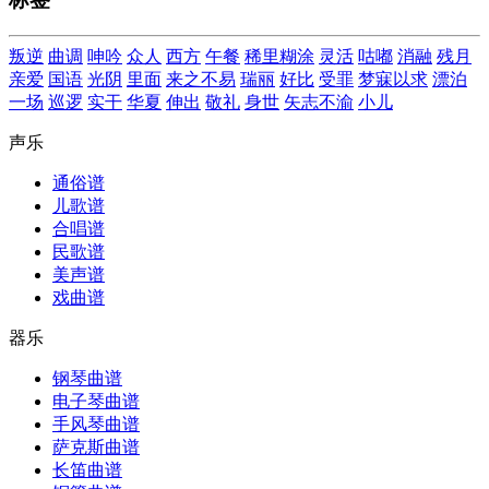
叛逆
曲调
呻吟
众人
西方
午餐
稀里糊涂
灵活
咕嘟
消融
残月
亲爱
国语
光阴
里面
来之不易
瑞丽
好比
受罪
梦寐以求
漂泊
一场
巡逻
实干
华夏
伸出
敬礼
身世
矢志不渝
小儿
声乐
通俗谱
儿歌谱
合唱谱
民歌谱
美声谱
戏曲谱
器乐
钢琴曲谱
电子琴曲谱
手风琴曲谱
萨克斯曲谱
长笛曲谱