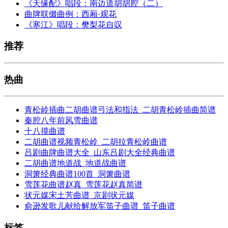
《天缘配》唱段：南边道胡胡腔（二）
曲牌联缀曲例：西厢·观花
《寒江》唱段：樊梨花自叹
推荐
热曲
青松岭插曲二胡曲谱弓法和指法_二胡青松岭插曲简谱
秦腔八年前风雪曲谱
十八摸曲谱
二胡曲谱视频青松岭_二胡拉青松岭曲谱
吕剧曲牌曲谱大全_山东吕剧大全经典曲谱
二胡曲谱地道战_地道战曲谱
洞箫经典曲谱100首_洞箫曲谱
雪莲花曲谱赵真_雪莲花赵真简谱
状元媒宋土芳曲谱_京剧状元媒
俞逊发歌儿献给解放军笛子曲谱_笛子曲谱
标签