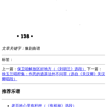
文章关键字：
豫剧曲谱
标签：
上一篇：
保卫咱解放区好地方（《刘胡兰》选段）
下一篇：
徐玉兰唱腔集：作恶的逍遥法外不问罪（选自《关汉卿》关汉
卿唱段）
推荐乐谱
老百姓心里有杆秤（《焦裕禄》选段）