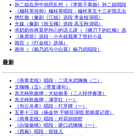
孙二姐在房中胡思乱想（《李豁子离婚》孙二姐唱段
《穆桂英挂帅》穆桂英唱段：穆桂英五十三岁我又出
绣红旗（豫剧《江姐》选段 李金枝演唱）
允媒（豫剧《拾玉镯》选段 高玉秋演唱）
求奶奶你再莫把伤心的话儿讲（《铡刀下的红梅》选
《卷席筒》选段：小仓娃我离了登封小县
闯宫（《打金枝》选场）
画供（《杨乃武与小白菜》杨乃武唱段）
最新
《燕青卖线》唱段：二流水武嗨嗨（二）
文嗨嗨（五) （带复诵句）
东北秧歌曲牌：大姑娘美（二人转伴奏谱）
东北秧歌曲牌：满堂红（一）
《包公吊孝》唱段：打牙牌（一）
五更十三咳（杨金华 于晓菲演唱 那炳晨记谱）
《燕青卖线》唱段：对花胡胡腔
《白猿偷桃》唱段：硬口武嗨嗨（一）
《西厢》唱段：双吱儿