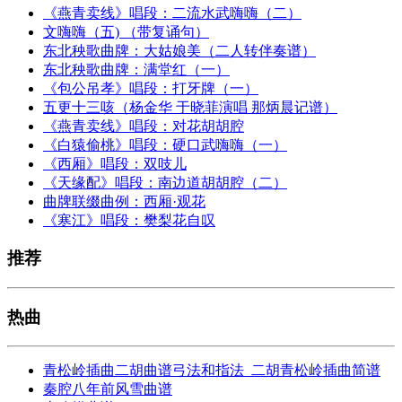
《燕青卖线》唱段：二流水武嗨嗨（二）
文嗨嗨（五) （带复诵句）
东北秧歌曲牌：大姑娘美（二人转伴奏谱）
东北秧歌曲牌：满堂红（一）
《包公吊孝》唱段：打牙牌（一）
五更十三咳（杨金华 于晓菲演唱 那炳晨记谱）
《燕青卖线》唱段：对花胡胡腔
《白猿偷桃》唱段：硬口武嗨嗨（一）
《西厢》唱段：双吱儿
《天缘配》唱段：南边道胡胡腔（二）
曲牌联缀曲例：西厢·观花
《寒江》唱段：樊梨花自叹
推荐
热曲
青松岭插曲二胡曲谱弓法和指法_二胡青松岭插曲简谱
秦腔八年前风雪曲谱