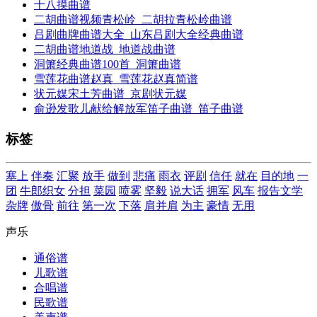
十八摸曲谱
二胡曲谱视频青松岭_二胡拉青松岭曲谱
吕剧曲牌曲谱大全_山东吕剧大全经典曲谱
二胡曲谱地道战_地道战曲谱
洞箫经典曲谱100首_洞箫曲谱
雪莲花曲谱赵真_雪莲花赵真简谱
状元媒宋土芳曲谱_京剧状元媒
俞逊发歌儿献给解放军笛子曲谱_笛子曲谱
标签
塞上
伴奏
汇聚
放手
做到
悲痛
雨衣
评剧
信任
就在
目的地
一
团
牛郎织女
分担
菜园
喷雾
坚毅
说大话
拥军
风车
报告文学
杂牌
傲骨
前往
第一次
下落
肩并肩
为主
豪情
无用
声乐
通俗谱
儿歌谱
合唱谱
民歌谱