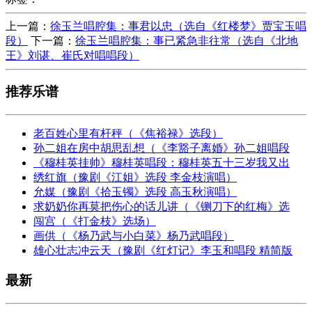
上一篇：
徐玉兰唱腔集：事君以忠（选自《红楼梦》贾宝玉唱
段）
下一篇：
徐玉兰唱腔集：事已紧急非往常（选自《北地
王》刘谌、崔氏对唱唱段）
推荐乐谱
老百姓心里有杆秤（《焦裕禄》选段）
孙二姐在房中胡思乱想（《李豁子离婚》孙二姐唱段
《穆桂英挂帅》穆桂英唱段：穆桂英五十三岁我又出
绣红旗（豫剧《江姐》选段 李金枝演唱）
允媒（豫剧《拾玉镯》选段 高玉秋演唱）
求奶奶你再莫把伤心的话儿讲（《铡刀下的红梅》选
闯宫（《打金枝》选场）
画供（《杨乃武与小白菜》杨乃武唱段）
雄心壮志冲云天（豫剧《红灯记》李玉和唱段 精简版
最新