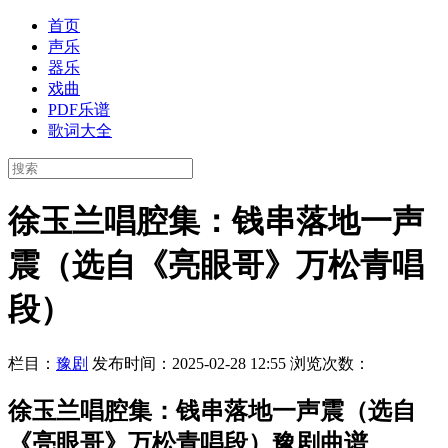
首页
声乐
器乐
戏曲
PDF乐谱
歌词大全
徐玉兰唱腔集：钱串落地一声
震（选自《亮眼哥》万松青唱
段）
栏目：
豫剧
发布时间：2025-02-28 12:55
浏览次数：
徐玉兰唱腔集：钱串落地一声震（选自
《亮眼哥》万松青唱段）豫剧曲谱