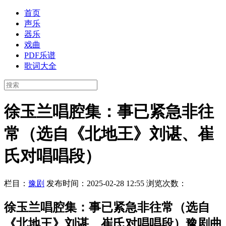
首页
声乐
器乐
戏曲
PDF乐谱
歌词大全
徐玉兰唱腔集：事已紧急非往
常（选自《北地王》刘谌、崔
氏对唱唱段）
栏目：
豫剧
发布时间：2025-02-28 12:55
浏览次数：
徐玉兰唱腔集：事已紧急非往常（选自
《北地王》刘谌、崔氏对唱唱段）豫剧曲