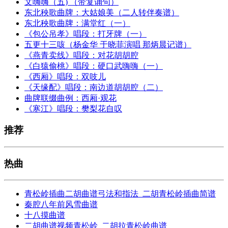
文嗨嗨（五) （带复诵句）
东北秧歌曲牌：大姑娘美（二人转伴奏谱）
东北秧歌曲牌：满堂红（一）
《包公吊孝》唱段：打牙牌（一）
五更十三咳（杨金华 于晓菲演唱 那炳晨记谱）
《燕青卖线》唱段：对花胡胡腔
《白猿偷桃》唱段：硬口武嗨嗨（一）
《西厢》唱段：双吱儿
《天缘配》唱段：南边道胡胡腔（二）
曲牌联缀曲例：西厢·观花
《寒江》唱段：樊梨花自叹
推荐
热曲
青松岭插曲二胡曲谱弓法和指法_二胡青松岭插曲简谱
秦腔八年前风雪曲谱
十八摸曲谱
二胡曲谱视频青松岭_二胡拉青松岭曲谱