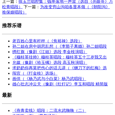
上一篇：
徐玉兰唱腔集：钱串落地一声震（选自《亮眼哥》万
松青唱段）
下一篇：
为改变穷山沟咱各显本领（《朝阳沟》
拴保娘唱段）
推荐乐谱
老百姓心里有杆秤（《焦裕禄》选段）
孙二姐在房中胡思乱想（《李豁子离婚》孙二姐唱段
绣红旗（豫剧《江姐》选段 李金枝演唱）
《穆桂英挂帅》穆桂英唱段：穆桂英五十三岁我又出
允媒（豫剧《拾玉镯》选段 高玉秋演唱）
求奶奶你再莫把伤心的话儿讲（《铡刀下的红梅》选
闯宫（《打金枝》选场）
画供（《杨乃武与小白菜》杨乃武唱段）
雄心壮志冲云天（豫剧《红灯记》李玉和唱段 精简版
最新
《燕青卖线》唱段：二流水武嗨嗨（二）