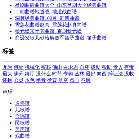
吕剧曲牌曲谱大全_山东吕剧大全经典曲谱
二胡曲谱地道战_地道战曲谱
洞箫经典曲谱100首_洞箫曲谱
雪莲花曲谱赵真_雪莲花赵真简谱
状元媒宋土芳曲谱_京剧状元媒
俞逊发歌儿献给解放军笛子曲谱_笛子曲谱
标签
尤为
何处
机械化
殡葬
佛山
白求恩
自尊
拨动
帮助
贵人
有毒
最大
缘分
舞厅
没什么
时节
专辑
丛林
最好
向西
辩证法
没收
怀抱
心灵
本色
半音
孕育
航空
点心
不解
声乐
通俗谱
儿歌谱
合唱谱
民歌谱
美声谱
戏曲谱