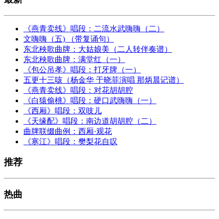
《燕青卖线》唱段：二流水武嗨嗨（二）
文嗨嗨（五) （带复诵句）
东北秧歌曲牌：大姑娘美（二人转伴奏谱）
东北秧歌曲牌：满堂红（一）
《包公吊孝》唱段：打牙牌（一）
五更十三咳（杨金华 于晓菲演唱 那炳晨记谱）
《燕青卖线》唱段：对花胡胡腔
《白猿偷桃》唱段：硬口武嗨嗨（一）
《西厢》唱段：双吱儿
《天缘配》唱段：南边道胡胡腔（二）
曲牌联缀曲例：西厢·观花
《寒江》唱段：樊梨花自叹
推荐
热曲