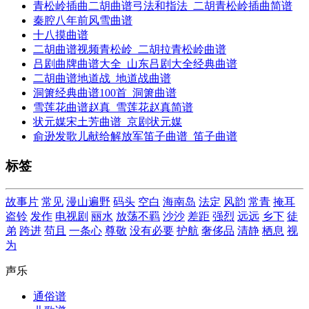
青松岭插曲二胡曲谱弓法和指法_二胡青松岭插曲简谱
秦腔八年前风雪曲谱
十八摸曲谱
二胡曲谱视频青松岭_二胡拉青松岭曲谱
吕剧曲牌曲谱大全_山东吕剧大全经典曲谱
二胡曲谱地道战_地道战曲谱
洞箫经典曲谱100首_洞箫曲谱
雪莲花曲谱赵真_雪莲花赵真简谱
状元媒宋土芳曲谱_京剧状元媒
俞逊发歌儿献给解放军笛子曲谱_笛子曲谱
标签
故事片
常见
漫山遍野
码头
空白
海南岛
法定
风韵
常青
掩耳
盗铃
发作
电视剧
丽水
放荡不羁
沙沙
差距
强烈
远远
乡下
徒
弟
跨进
苟且
一条心
尊敬
没有必要
护航
奢侈品
清静
栖息
视
为
声乐
通俗谱