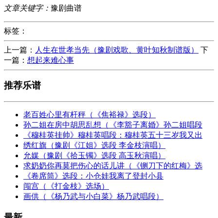
文章关键字：
豫剧曲谱
标签：
上一篇：
人生在世孝当先（豫剧戏歌、黄叶知秋制谱版）
下
一篇：
想起来难心事
推荐乐谱
老百姓心里有杆秤（《焦裕禄》选段）
孙二姐在房中胡思乱想（《李豁子离婚》孙二姐唱段
《穆桂英挂帅》穆桂英唱段：穆桂英五十三岁我又出
绣红旗（豫剧《江姐》选段 李金枝演唱）
允媒（豫剧《拾玉镯》选段 高玉秋演唱）
求奶奶你再莫把伤心的话儿讲（《铡刀下的红梅》选
《卷席筒》选段：小仓娃我离了登封小县
闯宫（《打金枝》选场）
画供（《杨乃武与小白菜》杨乃武唱段）
最新