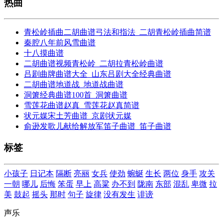
热曲
青松岭插曲二胡曲谱弓法和指法_二胡青松岭插曲简谱
秦腔八年前风雪曲谱
十八摸曲谱
二胡曲谱视频青松岭_二胡拉青松岭曲谱
吕剧曲牌曲谱大全_山东吕剧大全经典曲谱
二胡曲谱地道战_地道战曲谱
洞箫经典曲谱100首_洞箫曲谱
雪莲花曲谱赵真_雪莲花赵真简谱
状元媒宋土芳曲谱_京剧状元媒
俞逊发歌儿献给解放军笛子曲谱_笛子曲谱
标签
小孩子
日记本
隔断
亮丽
女兵
使劲
蜿蜒
生长
两位
身手
攻关
一朝
哪儿
后悔
笨蛋
早上
高粱
办不到
陇南
东部
混乱
卑微
拉
美
鼓起
摇头
那时
句子
旋律
没有发生
诽谤
声乐