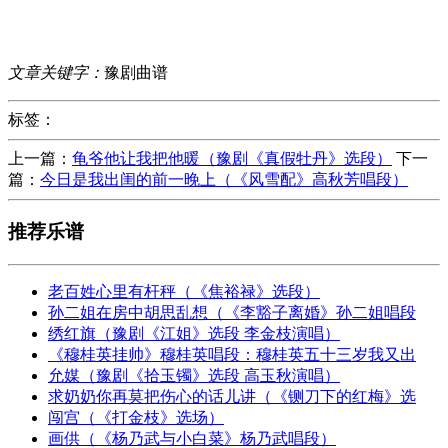
文章关键字：
豫剧曲谱
标签：
上一篇：
龟爷他让我把他暖（豫剧《真假牡丹》选段）
下一
篇：
今日是我出闺的前一晚上（《风雪配》高秋芳唱段）
推荐乐谱
老百姓心里有杆秤（《焦裕禄》选段）
孙二姐在房中胡思乱想（《李豁子离婚》孙二姐唱段
绣红旗（豫剧《江姐》选段 李金枝演唱）
《穆桂英挂帅》穆桂英唱段：穆桂英五十三岁我又出
允媒（豫剧《拾玉镯》选段 高玉秋演唱）
求奶奶你再莫把伤心的话儿讲（《铡刀下的红梅》选
闯宫（《打金枝》选场）
画供（《杨乃武与小白菜》杨乃武唱段）