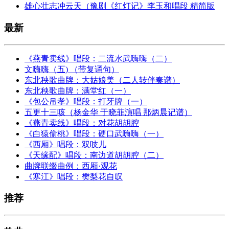
雄心壮志冲云天（豫剧《红灯记》李玉和唱段 精简版
最新
《燕青卖线》唱段：二流水武嗨嗨（二）
文嗨嗨（五) （带复诵句）
东北秧歌曲牌：大姑娘美（二人转伴奏谱）
东北秧歌曲牌：满堂红（一）
《包公吊孝》唱段：打牙牌（一）
五更十三咳（杨金华 于晓菲演唱 那炳晨记谱）
《燕青卖线》唱段：对花胡胡腔
《白猿偷桃》唱段：硬口武嗨嗨（一）
《西厢》唱段：双吱儿
《天缘配》唱段：南边道胡胡腔（二）
曲牌联缀曲例：西厢·观花
《寒江》唱段：樊梨花自叹
推荐