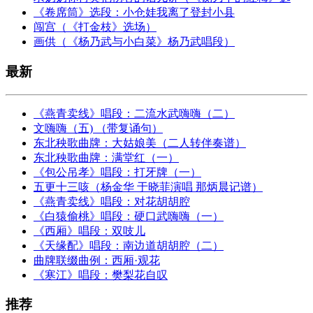
《卷席筒》选段：小仓娃我离了登封小县
闯宫（《打金枝》选场）
画供（《杨乃武与小白菜》杨乃武唱段）
最新
《燕青卖线》唱段：二流水武嗨嗨（二）
文嗨嗨（五) （带复诵句）
东北秧歌曲牌：大姑娘美（二人转伴奏谱）
东北秧歌曲牌：满堂红（一）
《包公吊孝》唱段：打牙牌（一）
五更十三咳（杨金华 于晓菲演唱 那炳晨记谱）
《燕青卖线》唱段：对花胡胡腔
《白猿偷桃》唱段：硬口武嗨嗨（一）
《西厢》唱段：双吱儿
《天缘配》唱段：南边道胡胡腔（二）
曲牌联缀曲例：西厢·观花
《寒江》唱段：樊梨花自叹
推荐