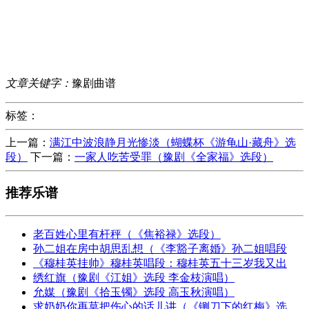
文章关键字：
豫剧曲谱
标签：
上一篇：
满江中波浪静月光惨淡（蝴蝶杯《游龟山·藏舟》选
段）
下一篇：
一家人吃苦受罪（豫剧《全家福》选段）
推荐乐谱
老百姓心里有杆秤（《焦裕禄》选段）
孙二姐在房中胡思乱想（《李豁子离婚》孙二姐唱段
《穆桂英挂帅》穆桂英唱段：穆桂英五十三岁我又出
绣红旗（豫剧《江姐》选段 李金枝演唱）
允媒（豫剧《拾玉镯》选段 高玉秋演唱）
求奶奶你再莫把伤心的话儿讲（《铡刀下的红梅》选