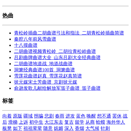
热曲
青松岭插曲二胡曲谱弓法和指法_二胡青松岭插曲简谱
秦腔八年前风雪曲谱
十八摸曲谱
二胡曲谱视频青松岭_二胡拉青松岭曲谱
吕剧曲牌曲谱大全_山东吕剧大全经典曲谱
二胡曲谱地道战_地道战曲谱
洞箫经典曲谱100首_洞箫曲谱
雪莲花曲谱赵真_雪莲花赵真简谱
状元媒宋土芳曲谱_京剧状元媒
俞逊发歌儿献给解放军笛子曲谱_笛子曲谱
标签
向着
原版
疆域
拐骗
悲剧
春雨
进攻
蓝色
唤醒
想不通
罢休
战
后
滑梯
上诉
初中生
大江东去
复古
留学
从商
蛤蟆
海外华人
板凳
如下
祖祖辈辈
随意
妩媚
深入
香烟
大气候
针刺