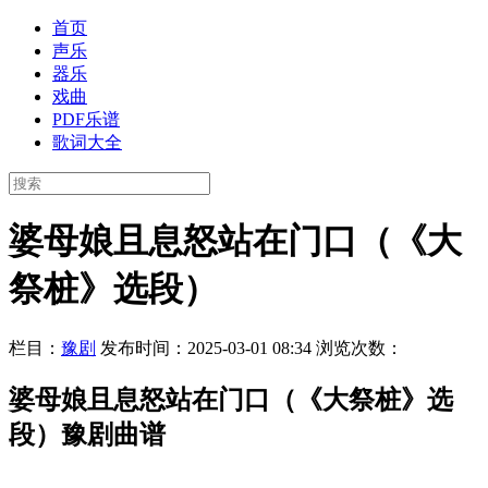
首页
声乐
器乐
戏曲
PDF乐谱
歌词大全
婆母娘且息怒站在门口（《大
祭桩》选段）
栏目：
豫剧
发布时间：2025-03-01 08:34
浏览次数：
婆母娘且息怒站在门口（《大祭桩》选
段）豫剧曲谱