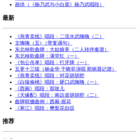
画供（《杨乃武与小白菜》杨乃武唱段）
最新
《燕青卖线》唱段：二流水武嗨嗨（二）
文嗨嗨（五) （带复诵句）
东北秧歌曲牌：大姑娘美（二人转伴奏谱）
东北秧歌曲牌：满堂红（一）
《包公吊孝》唱段：打牙牌（一）
五更十三咳（杨金华 于晓菲演唱 那炳晨记谱）
《燕青卖线》唱段：对花胡胡腔
《白猿偷桃》唱段：硬口武嗨嗨（一）
《西厢》唱段：双吱儿
《天缘配》唱段：南边道胡胡腔（二）
曲牌联缀曲例：西厢·观花
《寒江》唱段：樊梨花自叹
推荐