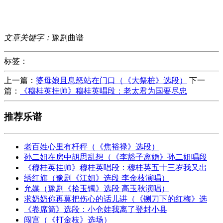
文章关键字：
豫剧曲谱
标签：
上一篇：
婆母娘且息怒站在门口（《大祭桩》选段）
下一
篇：
《穆桂英挂帅》穆桂英唱段：老太君为国要尽忠
推荐乐谱
老百姓心里有杆秤（《焦裕禄》选段）
孙二姐在房中胡思乱想（《李豁子离婚》孙二姐唱段
《穆桂英挂帅》穆桂英唱段：穆桂英五十三岁我又出
绣红旗（豫剧《江姐》选段 李金枝演唱）
允媒（豫剧《拾玉镯》选段 高玉秋演唱）
求奶奶你再莫把伤心的话儿讲（《铡刀下的红梅》选
《卷席筒》选段：小仓娃我离了登封小县
闯宫（《打金枝》选场）