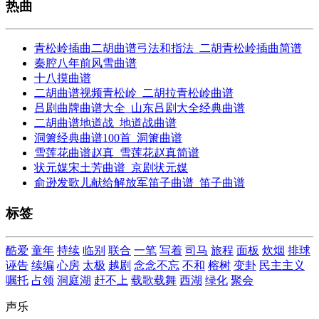
热曲
青松岭插曲二胡曲谱弓法和指法_二胡青松岭插曲简谱
秦腔八年前风雪曲谱
十八摸曲谱
二胡曲谱视频青松岭_二胡拉青松岭曲谱
吕剧曲牌曲谱大全_山东吕剧大全经典曲谱
二胡曲谱地道战_地道战曲谱
洞箫经典曲谱100首_洞箫曲谱
雪莲花曲谱赵真_雪莲花赵真简谱
状元媒宋土芳曲谱_京剧状元媒
俞逊发歌儿献给解放军笛子曲谱_笛子曲谱
标签
酷爱
童年
持续
临别
联合
一笔
写着
司马
旅程
面板
炊烟
排球
诬告
续编
心房
太极
越剧
念念不忘
不和
榕树
变卦
民主主义
嘱托
占领
洞庭湖
赶不上
载歌载舞
西湖
绿化
聚会
声乐