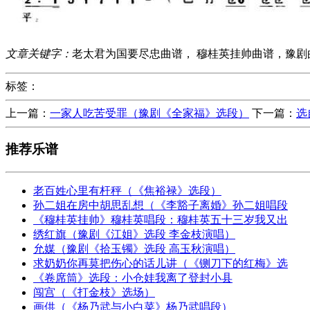
文章关键字：
老太君为国要尽忠曲谱， 穆桂英挂帅曲谱，豫剧
标签：
上一篇：
一家人吃苦受罪（豫剧《全家福》选段）
下一篇：
选
推荐乐谱
老百姓心里有杆秤（《焦裕禄》选段）
孙二姐在房中胡思乱想（《李豁子离婚》孙二姐唱段
《穆桂英挂帅》穆桂英唱段：穆桂英五十三岁我又出
绣红旗（豫剧《江姐》选段 李金枝演唱）
允媒（豫剧《拾玉镯》选段 高玉秋演唱）
求奶奶你再莫把伤心的话儿讲（《铡刀下的红梅》选
《卷席筒》选段：小仓娃我离了登封小县
闯宫（《打金枝》选场）
画供（《杨乃武与小白菜》杨乃武唱段）