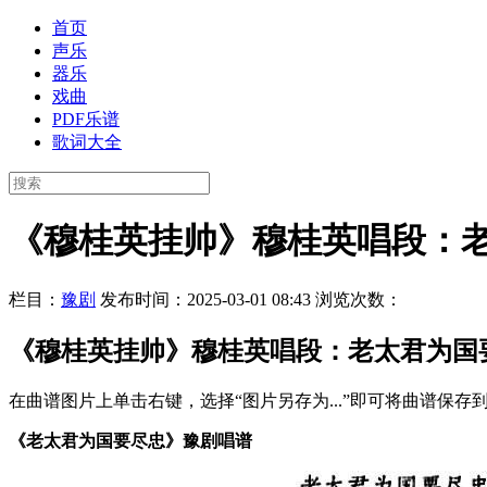
首页
声乐
器乐
戏曲
PDF乐谱
歌词大全
《穆桂英挂帅》穆桂英唱段：
栏目：
豫剧
发布时间：2025-03-01 08:43
浏览次数：
《穆桂英挂帅》穆桂英唱段：老太君为国
在曲谱图片上单击右键，选择“图片另存为...”即可将曲谱保
《老太君为国要尽忠》豫剧唱谱