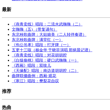
最新
《燕青卖线》唱段：二流水武嗨嗨（二）
文嗨嗨（五) （带复诵句）
东北秧歌曲牌：大姑娘美（二人转伴奏谱）
东北秧歌曲牌：满堂红（一）
《包公吊孝》唱段：打牙牌（一）
五更十三咳（杨金华 于晓菲演唱 那炳晨记谱）
《燕青卖线》唱段：对花胡胡腔
《白猿偷桃》唱段：硬口武嗨嗨（一）
《西厢》唱段：双吱儿
《天缘配》唱段：南边道胡胡腔（二）
曲牌联缀曲例：西厢·观花
《寒江》唱段：樊梨花自叹
推荐
热曲