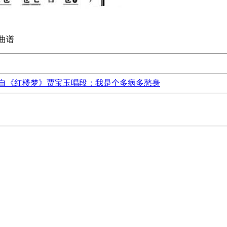
曲谱
自《红楼梦》贾宝玉唱段：我是个多病多愁身