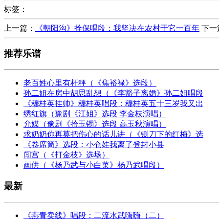
标签：
上一篇：
《朝阳沟》拴保唱段：我坚决在农村干它一百年
下一
推荐乐谱
老百姓心里有杆秤（《焦裕禄》选段）
孙二姐在房中胡思乱想（《李豁子离婚》孙二姐唱段
《穆桂英挂帅》穆桂英唱段：穆桂英五十三岁我又出
绣红旗（豫剧《江姐》选段 李金枝演唱）
允媒（豫剧《拾玉镯》选段 高玉秋演唱）
求奶奶你再莫把伤心的话儿讲（《铡刀下的红梅》选
《卷席筒》选段：小仓娃我离了登封小县
闯宫（《打金枝》选场）
画供（《杨乃武与小白菜》杨乃武唱段）
最新
《燕青卖线》唱段：二流水武嗨嗨（二）