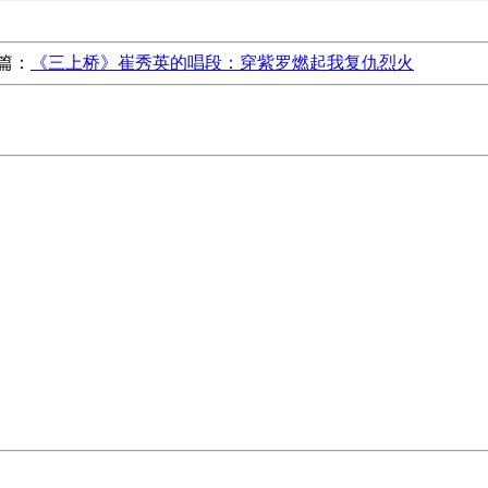
篇：
《三上桥》崔秀英的唱段：穿紫罗燃起我复仇烈火