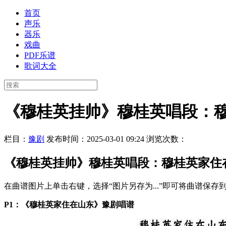
首页
声乐
器乐
戏曲
PDF乐谱
歌词大全
《穆桂英挂帅》穆桂英唱段：
栏目：
豫剧
发布时间：2025-03-01 09:24
浏览次数：
《穆桂英挂帅》穆桂英唱段：穆桂英家住
在曲谱图片上单击右键，选择“图片另存为...”即可将曲谱保
P1：《穆桂英家住在山东》豫剧唱谱