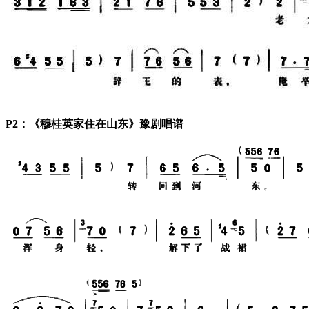
P2：《穆桂英家住在山东》豫剧唱谱