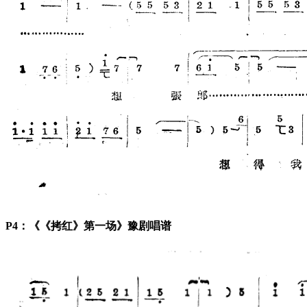
P4：《《拷红》第一场》豫剧唱谱