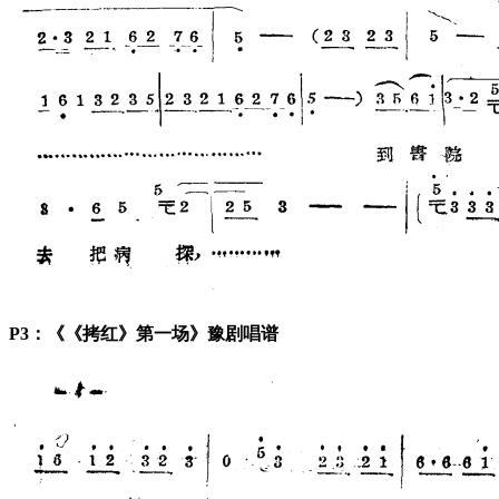
P3：《《拷红》第一场》豫剧唱谱