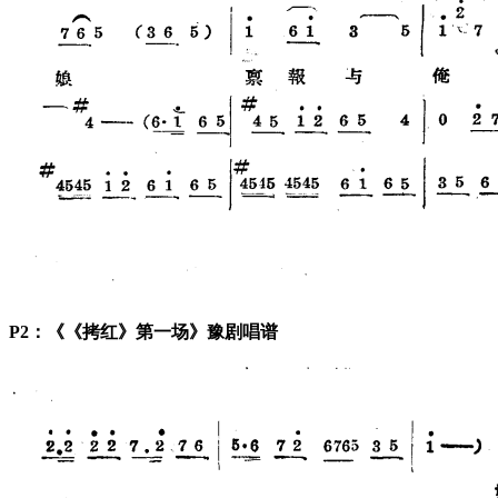
P2：《《拷红》第一场》豫剧唱谱