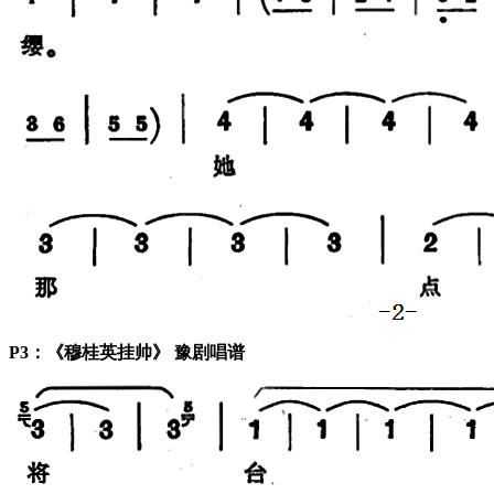
P3：《穆桂英挂帅》 豫剧唱谱