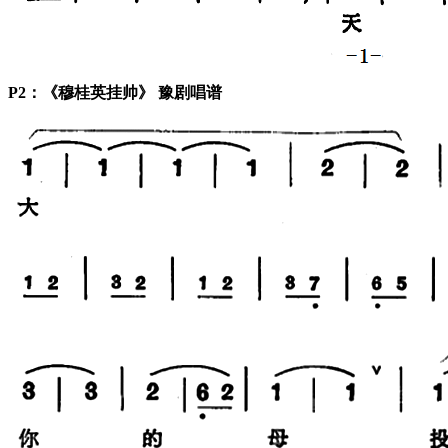
P2：《穆桂英挂帅》 豫剧唱谱