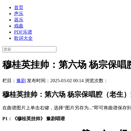
首页
声乐
器乐
戏曲
PDF乐谱
歌词大全
穆桂英挂帅：第六场 杨宗保唱
栏目：
豫剧
发布时间：2025-03-02 00:14
浏览次数：
穆桂英挂帅：第六场 杨宗保唱腔（老生
在曲谱图片上单击右键，选择“图片另存为...”即可将曲谱保
P1：《穆桂英挂帅》 豫剧唱谱